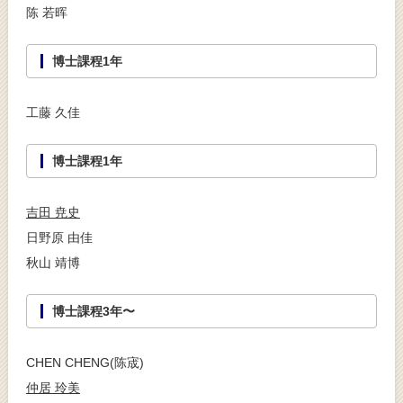
陈 若晖
博士課程1年
工藤 久佳
博士課程1年
吉田 尭史
日野原 由佳
秋山 靖博
博士課程3年〜
CHEN CHENG(陈宬)
仲居 玲美