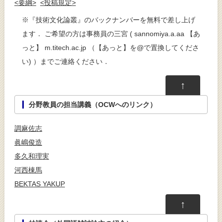
<要綱>
<投稿規定>
※『技術文化論叢』のバックナンバーを無料で差し上げ
ます． ご希望の方は事務員の三宮 ( sannomiya.a.aa 【あ
っと】 m.titech.ac.jp （【あっと】を@で置換してくださ
い) ）までご連絡ください．
↑
分野教員の担当講義（OCWへのリンク）
調麻佐志
眞嶋俊造
多久和理実
河西棟馬
BEKTAS YAKUP
↑